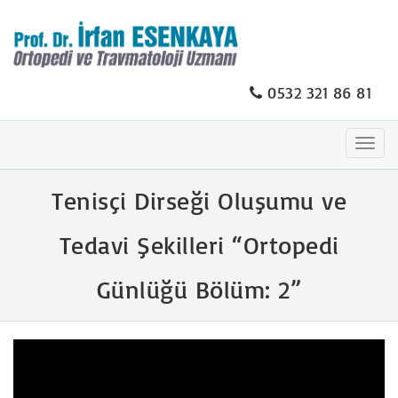
0532 321 86 81
Togg
navig
Tenisçi Dirseği Oluşumu ve
Tedavi Şekilleri “Ortopedi
Günlüğü Bölüm: 2”
Video
oynatıcı