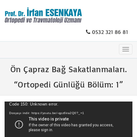
0532 321 86 81
Togg
navig
Ön Çapraz Bağ Sakatlanmaları.
“Ortopedi Günlüğü Bölüm: 1”
Video
Code 150: Unknown error.
oynatıcı
Dosyayı indir: https://youtu.be/-qpz6ira2Q0?_=1