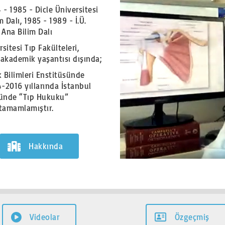
 - 1985 - Dicle Üniversitesi
 Dalı, 1985 - 1989 - İ.Ü.
 Ana Bilim Dalı
itesi Tıp Fakülteleri,
 akademik yaşantısı dışında;
k Bilimleri Enstitüsünde
-2016 yıllarında İstanbul
üsünde “Tıp Hukuku”
 tamamlamıştır.
Hakkında
Videolar
Özgeçmiş