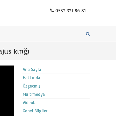
0532 321 86 81
us kırığı
Ana Sayfa
Hakkında
Özgeçmiş
Multimedya
Videolar
Genel Bilgiler