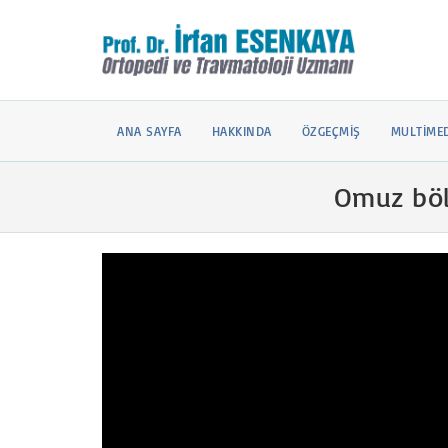
ANA SAYFA
HAKKINDA
ÖZGEÇMIŞ
MULTIME
Omuz böl
Video
oynatıcı