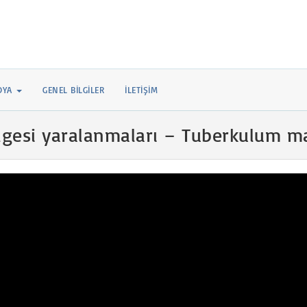
DYA
GENEL BILGILER
İLETIŞIM
gesi yaralanmaları – Tuberkulum maj