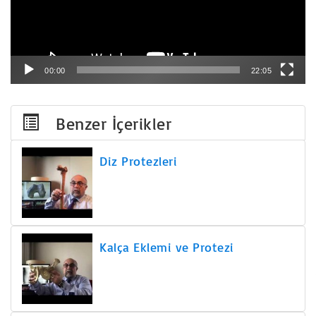
00:00
22:05
Benzer İçerikler
Diz Protezleri
Kalça Eklemi ve Protezi