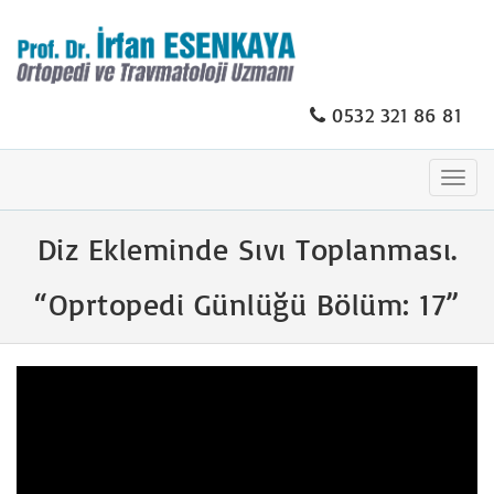
0532 321 86 81
Togg
navig
Diz Ekleminde Sıvı Toplanması.
“Oprtopedi Günlüğü Bölüm: 17”
Video
oynatıcı