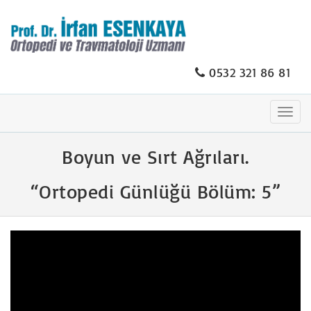
0532 321 86 81
Togg
navig
Boyun ve Sırt Ağrıları.
“Ortopedi Günlüğü Bölüm: 5”
Video
oynatıcı