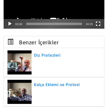
00:00
24:25
Benzer İçerikler
Diz Protezleri
Kalça Eklemi ve Protezi