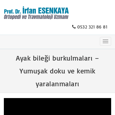
0532 321 86 81
Togg
navig
Ayak bileği burkulmaları –
Yumuşak doku ve kemik
yaralanmaları
Video
oynatıcı