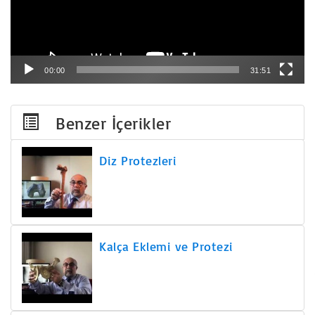
00:00
31:51
Benzer İçerikler
Diz Protezleri
Kalça Eklemi ve Protezi