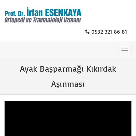
0532 321 86 81
Togg
navig
Ayak Başparmağı Kıkırdak
Aşınması
Video
oynatıcı