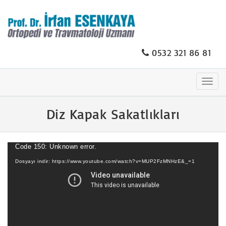
0532 321 86 81
Togg
navig
Diz Kapak Sakatlıkları
Video
Code 150: Unknown error.
oynatıcı
Dosyayı indir: https://www.youtube.com/watch?v=MUP2FzMNHzE&_=1