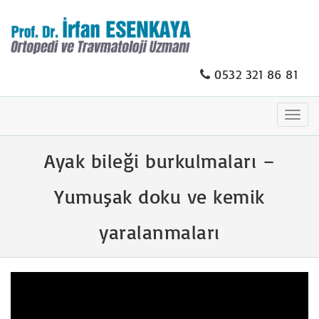
0532 321 86 81
Togg
navig
Ayak bileği burkulmaları –
Yumuşak doku ve kemik
yaralanmaları
Video
oynatıcı